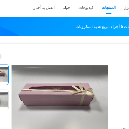
نزل
المنتجات
فيديوهات
حولنا
اتصل بنا
أخبار
LC، T/T، PayPal، Western Union، دفع