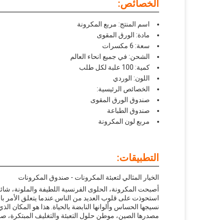
الخصائص:
اسم المنتج: مربع المكرونة
مادة: الورق المقوى
سعة: 6 مكسرات
الشحن: في جميع انحاء العالم
كمية: 100 علبة لكل طلب
اللون: الوردي
الخصائص الرئيسية:
صندوق الورق المقوى
صندوق الطباعة
مربع لون المكرونة
التطبيقات:
الخيار المثالي لتعبئة المكرونات - صندوق المكرونات
أصبحت المكرونة، الحلوى الفرنسية اللطيفة والملونة، شائ
استحوذت على قلوب العديد من الناس.عندما يتعلق الأمر بالت
نسيجها الحساس وألوانها النابضة بالحياة. هذا هو المكان ال
مصدرها الصين، موطن حلول التعبئة والتغليف المبتكرة، 