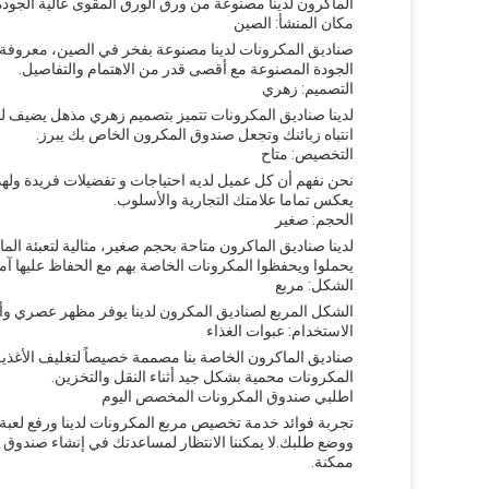
الماكرون لدينا مصنوعة من ورق الورق المقوى عالية الجودة 
مكان المنشأ: الصين
صناديق المكرونات لدينا مصنوعة بفخر في الصين، معروفة بجو
الجودة المصنوعة مع أقصى قدر من الاهتمام والتفاصيل.
التصميم: زهري
لدينا صناديق المكرونات تتميز بتصميم زهري مذهل يضيف لمسة
انتباه زبائنك وتجعل صندوق المكرون الخاص بك يبرز.
التخصيص: متاح
نحن نفهم أن كل عميل لديه احتياجات و تفضيلات فريدة ول
يعكس تماما علامتك التجارية والأسلوب.
الحجم: صغير
لدينا صناديق الماكرون متاحة بحجم صغير، مثالية لتعبئة ا
يحملوا ويحفظوا المكرونات الخاصة بهم مع الحفاظ عليها آمن
الشكل: مربع
الشكل المربع لصناديق المكرون لدينا يوفر مظهر عصري وأن
الاستخدام: عبوات الغذاء
صناديق الماكرون الخاصة بنا مصممة خصيصاً لتغليف الأغذية
المكرونات محمية بشكل جيد أثناء النقل والتخزين.
اطلبي صندوق المكرونات المخصص اليوم
تجربة فوائد خدمة تخصيص مربع المكرونات لدينا ورفع لعبة 
ووضع طلبك.لا يمكننا الانتظار لمساعدتك في إنشاء صندوق
ممكنة.