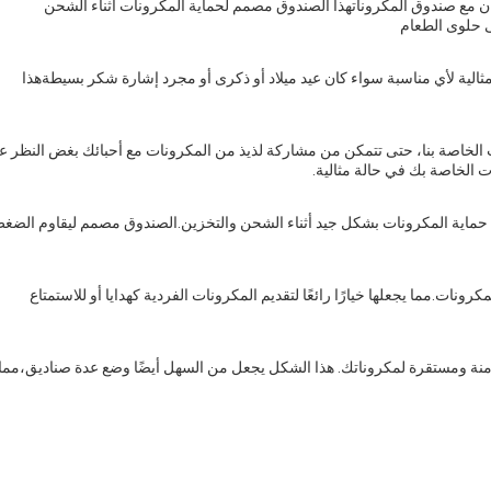
 مع صندوق المكروناتهذا الصندوق مصمم لحماية المكرونات أثناء الشحن
ى حلوى الطعام
لية لأي مناسبة سواء كان عيد ميلاد أو ذكرى أو مجرد إشارة شكر بسيطةهذا
 الخاصة بنا، حتى تتمكن من مشاركة لذيذ من المكرونات مع أحبائك بغض النظر ع
 الخاصة بك في حالة مثالية.
حماية المكرونات بشكل جيد أثناء الشحن والتخزين.الصندوق مصمم ليقاوم الضغ
ر صندوق المكرونات بحجم صغير، مثالية لتخزين 4-6 المكرونات.مما يجعلها خيارًا رائعًا لتقديم المكرونات الفردية كهدايا أو للاستمتاع
نة ومستقرة لمكروناتك. هذا الشكل يجعل من السهل أيضًا وضع عدة صناديق،مما