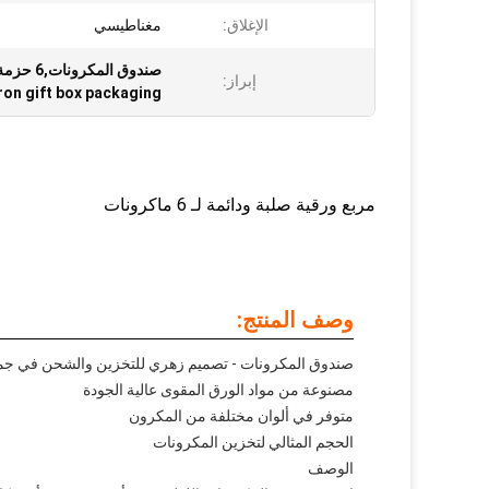
الإغلاق:
مغناطيسي
صندوق المكرونات,6 حزمة من المكرونات 6 قطع,6 قطعة من مكسرات الهدايا
إبراز:
on gift box packaging
مربع ورقية صلبة ودائمة لـ 6 ماكرونات
وصف المنتج:
صندوق المكرونات - تصميم زهري للتخزين والشحن في جميع 
مصنوعة من مواد الورق المقوى عالية الجودة
متوفر في ألوان مختلفة من المكرون
الحجم المثالي لتخزين المكرونات
الوصف