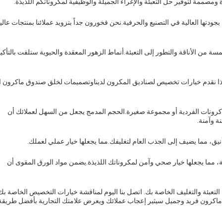
ومصممة لتوفير حل التعبئة والإغراء الجميلة والوظيفية لمكروناتكم اللذيذة.
دتها العالية في التصنيع والحرفية.نحن فخورون جداً بتزويد عملائنا بمنتجات عالي
 من الأناقة والتطور إلى التعبئة.أنماط الزهور المعقدة والحيوية ستلفت بالتأكي
هذا نقدم خيارات تخصيص لصناديق المكرون لديناوتصميمات لخلق صندوق ماكرون ا
لماكرونات الفردية أو مجموعة صغيرة.الحجم المدمج يجعل من السهل لعملائك أن
ة وآمنة.
يق، مما يضيف إلى الجذب العام لتغليفك.مما يجعلها خيار عملي لعملك.
، مما يجعلها خيار صحي وآمن لمكروناتك اللذيذة.يضمن مواد الورق المقوى أن
التعبئة والتغليف الخاصة بك. اتصل بنا اليوم لمناقشة خيارات التخصيص الخاصة بك
 ماكرون فريد وجميل سيثير إعجاب عملائك ويعرض علامتك التجارية بأفضل طريقة