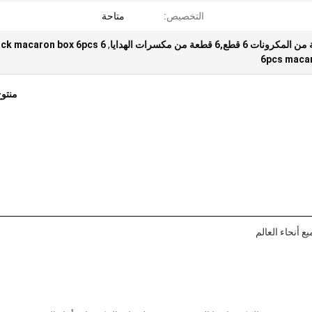
التخصيص:
متاحة
6 pack macaron box 6pcs
,
6pcs macar
منتو
أنحاء العالم