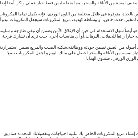
ق يضيف لمسة من الأناقة والسحر، مما يجعله ليس فقط خيار عملي ولكن أيضا إضا
 بالحياة. متوفرة في ظلال مختلفة من اللون الوردي، فإنه يكمل تماما المكرونات
ات لمخبز، حدث خاص، أو ببساطة كهدية، مربع المكرونات سيجعل المكرونات تبدو أ
 هو أيضاً سهل الاستخدام.في حين أن الإغلاق الآمن يضمن أن تبقى طازجة و سليم
له خيارا رائعا للحفلات، النزهات،أو أي مناسبات أخرى حيث تريد أن تشارك فرحة
رون. أصوله من الصين تضمن جودته ووظائفه.شكله الصلب والمربع يضمن استمرارية
حياة لمسة من الأناقة والسحر.احصل على مالك اليوم و اجعل المكرونات تلمع!
الورق الورقي، صندوق الهدايا
شاء مربع المكرونات الخاص بك لتلبية احتياجاتك وتفضيلاتك المحددة.صناديق