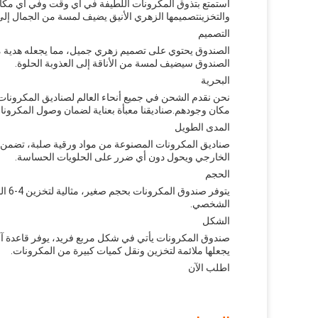
استمتع بتذوق المكرونات اللطيفة في أي وقت وفي أي مكان
والتخزينتصميمها الزهري الأنيق يضيف لمسة من الجمال إل
التصميم
الصندوق يحتوي على تصميم زهري جميل، مما يجعله هدية مثا
الصندوق سيضيف لمسة من الأناقة إلى العذوبة الحلوة.
البحرية
نحن نقدم الشحن في جميع أنحاء العالم لصناديق المكرونات
مكان وجودهم.صناديقنا معبأة بعناية لضمان وصول المكرونات
المدى الطويل
صناديق المكرونات المصنوعة من مواد ورقية صلبة، تضمن 
الخارجي ويحول دون أي ضرر على الحلويات الحساسة.
الحجم
يتوف
الشخصي.
الشكل
صندوق المكرونات يأتي في شكل مربع فريد، يوفر قاعدة آم
يجعلها ملائمة لتخزين ونقل كميات كبيرة من المكرونات.
اطلب الآن