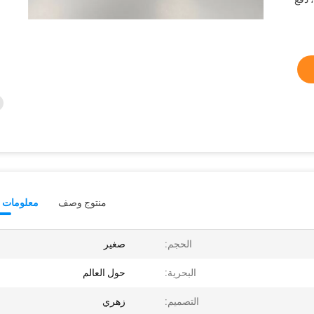
منتوج وصف
معلومات ت
الحجم:
صغير
البحرية:
حول العالم
التصميم:
زهري