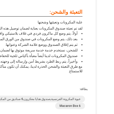
التعبئة والشحن:
علبة المكرونات وتعبئتها وشحنها
لقد تم تعبئة صندوق المكرونات بعناية لضمان توصيل هذه ال
أولاً، يتم وضع كل ماكرون فردي في غلاف بلاستيكي واقي
بعد ذلك، يتم وضع المكرونات في صندوق من الورق المق
ثم يتم إغلاق الصندوق ووضع علامة الشركة وعنوانها.
للشحن، نستخدم خدمة خدمة سريعة موثوق بها لضمان ا
صندوق المكرونات لدينا أيضاً معبأة بأكياس ثلجية للحفا
وأخيراً، يتم ربط الطرد بشريط آمن وإرساله إلى وجهته.
مع طرق التعبئة والشحن الحذرة لدينا، يمكنك أن تكون مت
للاستمتاع.
بطاقة:
عبوة المكرونة الفرنسية,صندوق هدايا معكرون,6 صناديق من المكرونات
6 Macaron Box