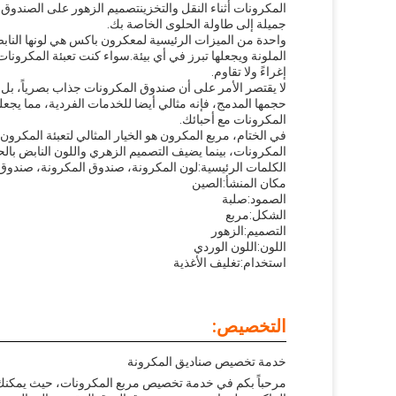
المكرونات أثناء النقل والتخزينتصميم الزهور على الصندو
جميلة إلى طاولة الحلوى الخاصة بك.
واحدة من الميزات الرئيسية لمعكرون باكس هي لونها النابض
الملونة ويجعلها تبرز في أي بيئة.سواء كنت تعبئة المكرون
إغراءً ولا تقاوم.
لا يقتصر الأمر على أن صندوق المكرونات جذاب بصرياً، بل
حجمها المدمج، فإنه مثالي أيضا للخدمات الفردية، مما يجع
المكرونات مع أحبائك.
في الختام، مربع المكرون هو الخيار المثالي لتعبئة المك
المكرونات، بينما يضيف التصميم الزهري واللون النابض بال
الكلمات الرئيسية:
لون المكرونة، صندوق المكرونة، صندوق 
مكان المنشأ:
الصين
الصمود:
صلبة
الشكل:
مربع
التصميم:
الزهور
اللون:
اللون الوردي
استخدام:
تغليف الأغذية
التخصيص:
خدمة تخصيص صناديق المكرونة
مرحباً بكم في خدمة تخصيص مربع المكرونات، حيث يمكنك إن